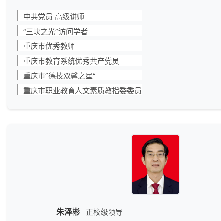
中共党员 高级讲师
“三峡之光”访问学者
重庆市优秀教师
重庆市教育系统优秀共产党员
重庆市”德技双馨之星“
重庆市职业教育人文素质教指委委员
朱泽彬
正校级领导