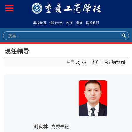
学校新闻
通知公告
校刊
党建
联系我们
现任领导
字号
打印
电子邮件地址
刘友林
党委书记