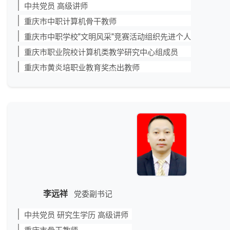
中共党员 高级讲师
重庆市中职计算机骨干教师
重庆市中职学校"文明风采"竞赛活动组织先进个人
重庆市职业院校计算机类教学研究中心组成员
重庆市黄炎培职业教育奖杰出教师
李远祥
党委副书记
中共党员 研究生学历 高级讲师